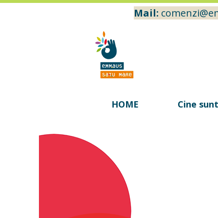
Mail:
comenzi@e
HOME
Cine sun