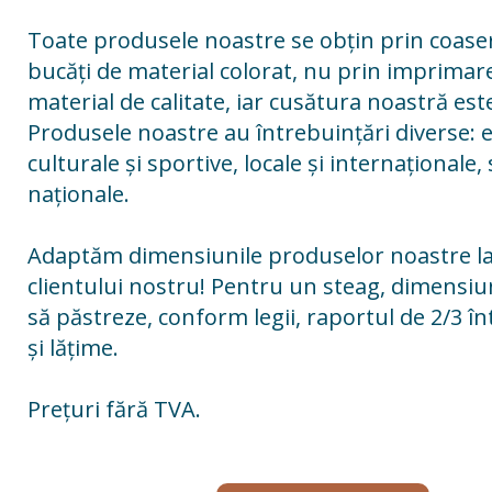
Toate p
rodusele noastre se obțin prin coas
bucăți de material colorat, nu prin imprimar
material de calitate, iar cusătura noastră est
Produsele noastre au întrebuin
țări diverse:
culturale și sportive, locale și internaționale,
naționale.
Adaptăm dimensiunile produselor noastre la
clientului nostru! Pentru un steag, dimensiu
să păstreze, conform legii, raportul de 2/3 î
și lățime.
Prețuri fără TVA.