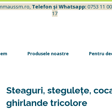
mmaussm.ro
,
Telefon și Whatsapp:
0753 11 00
17
tem
Produsele noastre
Pentru de
Steaguri, stegulețe, coca
ghirlande tricolore