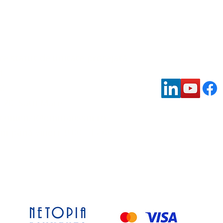
re statut de unitate protejată,
4
08
. 20, Satu Mare
comenzi@emmaussm.ro
ni până vineri: 9.00 - 17.00