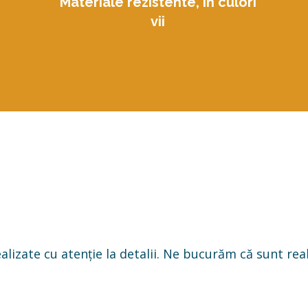
Materiale rezistente, în culori
vii
alizate cu atenție la detalii. Ne bucurăm că sunt rea