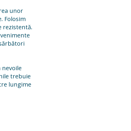
erea unor
e. Folosim
e rezistentă.
 evenimente
 sărbători
 nevoile
nile trebuie
ntre lungime