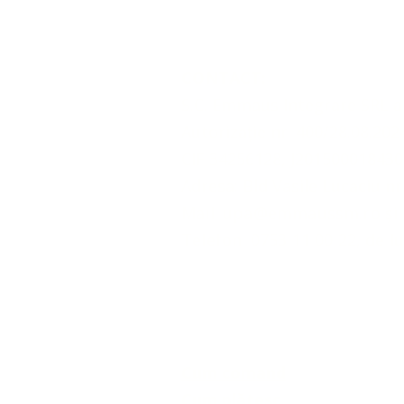
CONTACT:
S.C. Emmaus Integrare SRL a
Autorizație
nr. 400/28.08.202
CIF 34256128,
J20150001843
Adresa: Bld Vasile Lucaciu nr
Mail:
upa@emmaussm.ro
și
Telefon: 0753 11 00 22, de lu
Cum comand
Cum plătesc