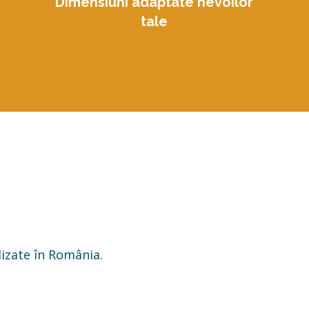
Dimensiuni adaptate nevoilor
tale
lizate în România.